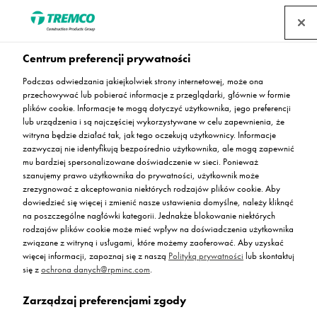
Centrum preferencji prywatności
Podczas odwiedzania jakiejkolwiek strony internetowej, może ona
Archiwum Państwowe w
przechowywać lub pobierać informacje z przeglądarki, głównie w formie
plików cookie. Informacje te mogą dotyczyć użytkownika, jego preferencji
lub urządzenia i są najczęściej wykorzystywane w celu zapewnienia, że
Białymstoku
witryna będzie działać tak, jak tego oczekują użytkownicy. Informacje
zazwyczaj nie identyfikują bezpośrednio użytkownika, ale mogą zapewnić
mu bardziej spersonalizowane doświadczenie w sieci. Ponieważ
szanujemy prawo użytkownika do prywatności, użytkownik może
zrezygnować z akceptowania niektórych rodzajów plików cookie. Aby
dowiedzieć się więcej i zmienić nasze ustawienia domyślne, należy kliknąć
Agnieszka Bąk / 22 października 2018
na poszczególne nagłówki kategorii. Jednakże blokowanie niektórych
rodzajów plików cookie może mieć wpływ na doświadczenia użytkownika
związane z witryną i usługami, które możemy zaoferować. Aby uzyskać
więcej informacji, zapoznaj się z naszą
Polityką prywatności
lub skontaktuj
się z
ochrona danych@rpminc.com
.
Zarządzaj preferencjami zgody