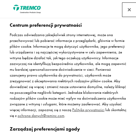
Centrum preferencji prywatności
Podczas odwiedzania jakiejkolwiek strony internetowej, może ona
przechowywać lub pobierać informacje z przeglądarki, głównie w formie
Peran ESD SL
plików cookie. Informacje te mogą dotyczyć użytkownika, jego preferencji
lub urządzenia i są najczęściej wykorzystywane w celu zapewnienia, że
witryna będzie działać tak, jak tego oczekują użytkownicy. Informacje
zazwyczaj nie identyfikują bezpośrednio użytkownika, ale mogą zapewnić
mu bardziej spersonalizowane doświadczenie w sieci. Ponieważ
Antyelektrostatyczna posadzka epoksydowa
szanujemy prawo użytkownika do prywatności, użytkownik może
zrezygnować z akceptowania niektórych rodzajów plików cookie. Aby
dowiedzieć się więcej i zmienić nasze ustawienia domyślne, należy kliknąć
na poszczególne nagłówki kategorii. Jednakże blokowanie niektórych
rodzajów plików cookie może mieć wpływ na doświadczenia użytkownika
związane z witryną i usługami, które możemy zaoferować. Aby uzyskać
więcej informacji, zapoznaj się z naszą
Polityką prywatności
lub skontaktuj
się z
ochrona danych@rpminc.com
.
Zarządzaj preferencjami zgody
Opis
Kolorystyka standardowa
Zalety
Przejdź