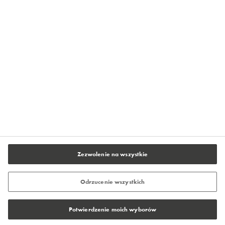
O firmie Flowcrete
Kontakt
Polityka prywatności
Warunki użytkowania serwisu
Stopka redakcyjna
Ustawienia plików cookie
Zezwolenie na wszystkie
Odrzucenie wszystkich
Potwierdzenie moich wyborów