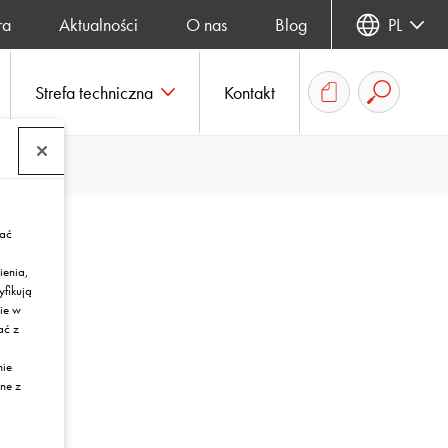
ra
Aktualności
O nas
Blog
PL
Strefa techniczna
Kontakt
rać
ienia,
yfikują
ie w
ać z
nie
ne z