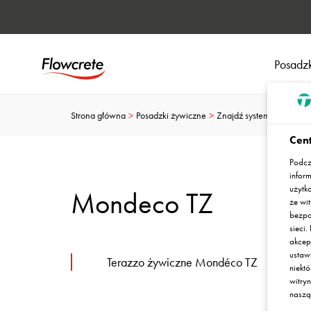
Posadzk
Strona główna
Posadzki żywiczne
Znajdź system posadzko
Cent
Podcz
infor
użytk
Mondeco TZ
że wit
bezpo
sieci
akcep
ustaw
Terazzo żywiczne Mondéco TZ
niekt
witry
nasz