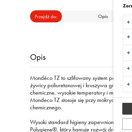
Zar
Opis
Przejdź do:
Opis
Mondéco TZ to szlifowany system posadzko
żywicy poliuretanowej i kruszywa granitow
chemiczne, wysokie temperatury i mokre śr
Mondeco TZ stosuje się przy mokrych proc
chemicznego.
Wysoki standard higieny zapewniony jest p
Polygiene®, który hamuje rozwój drobnous