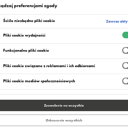
ządzaj preferencjami zgody
Kolorystyka standardowa
Zalety
Ściśle niezbędne pliki cookie
Zawsze akt
Pliki cookie wydajności
Funkcjonalne pliki cookie
Pliki cookie związane z reklamami i ich odbiorcami
wy typu terazzo powstały na bazie barwionej
Pliki cookie mediów społecznościowych
ego. Daje nawierzchnię odporną na obciążenia
odowisko pracy.
esach przetwórczych dla przemysłu spożywczego i
Zezwolenie na wszystkie
rzez zastosowanie dodatku antybakteryjnego
Odrzucenie wszystkich
trojów na posadzce.