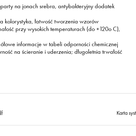
party na jonach srebra, antybakteryjny dodatek
ta kolorystyka, łatwość tworzenia wzorów
ałość przy wysokich temperaturach (do +120o C),
łowe informacje w tabeli odporności chemicznej
ść na ścieranie i uderzenia; długoletnia trwałość
df
Karta sy