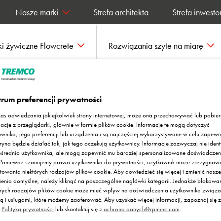
Nasze marki
Strefa architekta
Strefa inwesto
i żywiczne Flowcrete
Rozwiązania szyte na miarę
wy
Mondeco TZ
rum preferencji prywatności
as odwiedzania jakiejkolwiek strony internetowej, może ona przechowywać lub pobie
macje z przeglądarki, głównie w formie plików cookie. Informacje te mogą dotyczyć
ownika, jego preferencji lub urządzenia i są najczęściej wykorzystywane w celu zapewn
ryna będzie działać tak, jak tego oczekują użytkownicy. Informacje zazwyczaj nie ident
średnio użytkownika, ale mogą zapewnić mu bardziej spersonalizowane doświadczen
. Ponieważ szanujemy prawo użytkownika do prywatności, użytkownik może zrezygnow
towania niektórych rodzajów plików cookie. Aby dowiedzieć się więcej i zmienić nasze
ienia domyślne, należy kliknąć na poszczególne nagłówki kategorii. Jednakże blokowa
órych rodzajów plików cookie może mieć wpływ na doświadczenia użytkownika związa
ną i usługami, które możemy zaoferować. Aby uzyskać więcej informacji, zapoznaj się z
ą
Polityką prywatności
lub skontaktuj się z
ochrona danych@rpminc.com
.