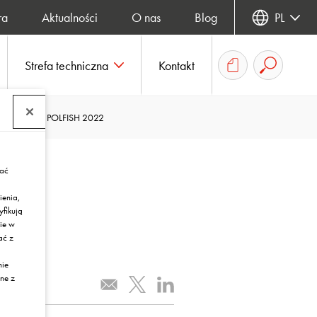
ra
Aktualności
O nas
Blog
PL
Strefa techniczna
Kontakt
 Spożywczych POLFISH 2022
rać
ienia,
yfikują
ie w
ać z
nie
ne z