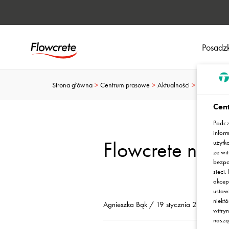
Posadzk
Strona główna
Centrum prasowe
Aktualności
Zapraszamy
Cent
Podcz
infor
Flowcrete na 
użytk
że wit
bezpo
sieci
akcep
ustaw
niekt
Agnieszka Bąk / 19 stycznia 2023
witry
nasz