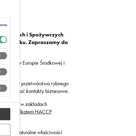
ywne
h Rybnych i Spożywczych
w Gdańsku. Zapraszamy do
ego typu w Europie Środkowej i
 zakładów przetwórstwa rybnego
i, nawiązać kontakty biznesowe.
mieszczeń w zakładach
sh z certyfikatem HACCP
tujący naturalne właściwości