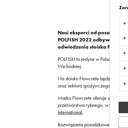
Zar
Nasi eksperci od posadzek 
POLFISH 2022 odbywających 
odwiedzenia stoiska Flowcre
POLFISH to jedyne w Polsce targi 
Wschodniej.
Na stoisku Flowcrete będzie możn
oraz sektora spożywczego, skonsul
Marka Flowcrete oferuje specjalis
przetwórstwa rybnego, w tym
czys
International.
Rozwiązania posadzkowe z grupy Fl