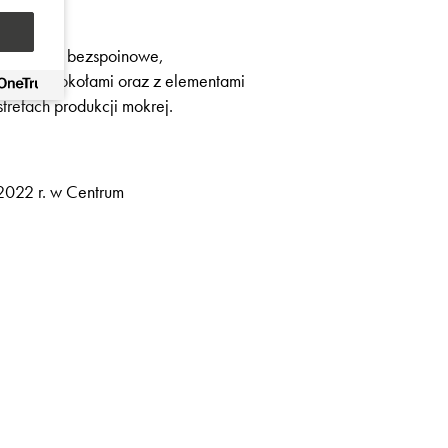
emu, że są bezspoinowe,
czenie z cokołami oraz z elementami
refach produkcji mokrej.
2022 r. w Centrum