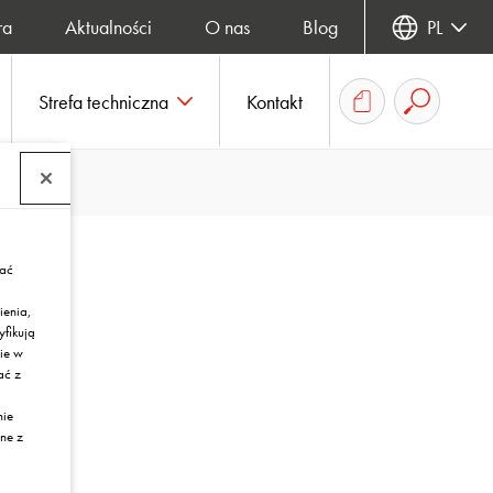
ra
Aktualności
O nas
Blog
PL
Strefa techniczna
Kontakt
rać
ienia,
yfikują
ie w
ać z
nie
ne z