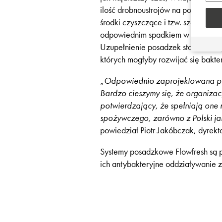
ilość drobnoustrojów na powierzchn
środki czyszczące i tzw. szok ter
odpowiednim spadkiem w celu spra
Uzupełnienie posadzek stanowią wyo
których mogłyby rozwijać się bakter
„
Odpowiednio zaprojektowana po
Bardzo cieszymy się, że organizac
potwierdzający, że spełniają one
spożywczego, zarówno z Polski ja
powiedział Piotr Jakóbczak, dyrekt
Systemy posadzkowe Flowfresh są
ich antybakteryjne oddziaływanie 