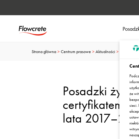
Posadzk
Strona główna
Centrum prasowe
Aktualności
Posadzki ż
Cent
Podcz
infor
Posadzki żywic
użytk
że wit
certyfikatem H
bezpo
sieci
akcep
lata 2017–201
ustaw
niekt
witry
nasz