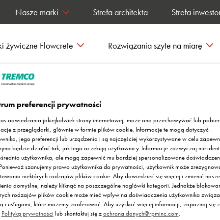
Nasze marki
Strefa architekta
Strefa inwesto
i żywiczne Flowcrete
Rozwiązania szyte na miarę
ywiczne Flowfresh z certyfikatem HACCP International na lata 2017–2019
rum preferencji prywatności
as odwiedzania jakiejkolwiek strony internetowej, może ona przechowywać lub pobie
macje z przeglądarki, głównie w formie plików cookie. Informacje te mogą dotyczyć
zne Flowfresh z
ownika, jego preferencji lub urządzenia i są najczęściej wykorzystywane w celu zapewn
ryna będzie działać tak, jak tego oczekują użytkownicy. Informacje zazwyczaj nie ident
ACCP International na
średnio użytkownika, ale mogą zapewnić mu bardziej spersonalizowane doświadczen
. Ponieważ szanujemy prawo użytkownika do prywatności, użytkownik może zrezygnow
towania niektórych rodzajów plików cookie. Aby dowiedzieć się więcej i zmienić nasze
9
ienia domyślne, należy kliknąć na poszczególne nagłówki kategorii. Jednakże blokowa
órych rodzajów plików cookie może mieć wpływ na doświadczenia użytkownika związa
ną i usługami, które możemy zaoferować. Aby uzyskać więcej informacji, zapoznaj się z
ą
Polityką prywatności
lub skontaktuj się z
ochrona danych@rpminc.com
.