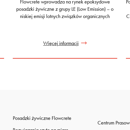
Flowcrete wprowadza na rynek epoksydowe
P
posadzki żywiczne z grupy LE (Low Emission) – o
niskiej emisji lotnych związków organicznych
C
Więcej informacji
Posadzki żywiczne Flowcrete
Centrum Prasow
Rozwiązania szyte na miarę