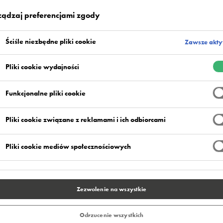
ządzaj preferencjami zgody
Ściśle niezbędne pliki cookie
Zawsze akt
Pliki cookie wydajności
Funkcjonalne pliki cookie
fresh otrzymały uznawany na całym świecie certyfika
019. To już kolejny certyfikat HACCP dla tych posadze
Pliki cookie związane z reklamami i ich odbiorcami
kładach spożywczych jako rozwiązanie spełniające 
ności.
Pliki cookie mediów społecznościowych
li Systemu Analizy Zagrożeń i Krytycznych Punktów Kontroli, 
powinna mieć łatwą do utrzymania w czystości, nienasiąkliwą po
obciążeń chemicznych, mechanicznych i termicznych.
Zezwolenie na wszystkie
stały zaprojektowane w taki sposób, aby ułatwiać zachowanie 
Odrzucenie wszystkich
j wymagających warunkach pracy. Zawierają antybakteryjny doda