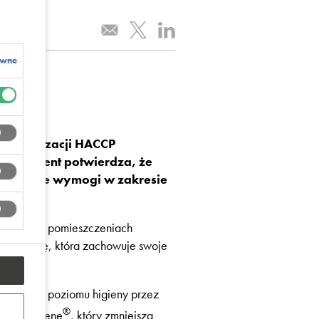
ywne
t organizacji HACCP
k. Dokument potwierdza, że
światowe wymogi w zakresie
posadzka w pomieszczeniach
wierzchnię, która zachowuje swoje
wysokiego poziomu higieny przez
®
tek Polygiene
, który zmniejsza