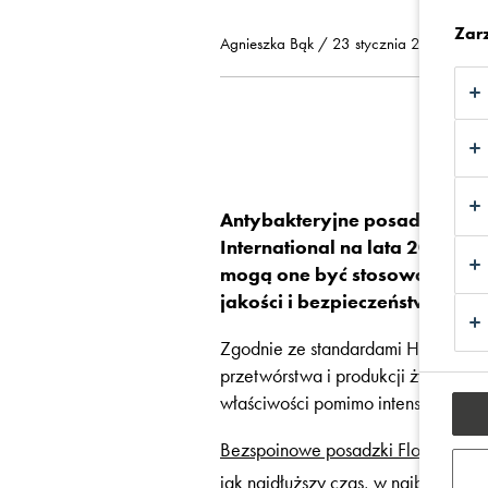
Zar
Agnieszka Bąk / 23 stycznia 2023
Antybakteryjne posadzki Flow
International na lata 2017–2
mogą one być stosowane w za
jakości i bezpieczeństwa żyw
Zgodnie ze standardami HACCP, czy
przetwórstwa i produkcji żywności 
właściwości pomimo intensywnych 
Bezspoinowe posadzki Flowfresh
zo
jak najdłuższy czas, w najbardzie