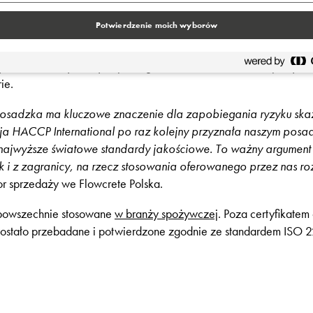
i posadzki nawet o 99,9%. Ponadto są odporne na tłuszcze, kwasy,
Potwierdzenie moich wyborów
miczny, który występuje m.in. przy czyszczeniu posadzek parą w
wniejszego odpływu wody i zanieczyszczeń, możliwe jest zamont
blone cokoły na styku podłogi ze ścianą, które ułatwiają mycie
ie.
sadzka ma kluczowe znaczenie dla zapobiegania ryzyku ska
ja HACCP International po raz kolejny przyznała naszym posad
 najwyższe światowe standardy jakościowe. To ważny argument 
k i z zagranicy, na rzecz stosowania oferowanego przez nas r
or sprzedaży we Flowcrete Polska.
 powszechnie stosowane
w branży spożywczej
. Poza certyfikatem
zostało przebadane i potwierdzone zgodnie ze standardem ISO 