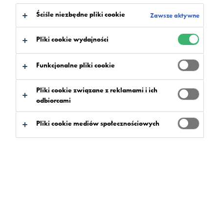
Ściśle niezbędne pliki cookie
Zawsze aktywne
Flowcrete Polska, wiodący producent najwyższej
jakości posadzek żywicznych, wprowadza nowe,
Pliki cookie wydajności
oryginalne kolory swojego
systemu
posadzkowego typu terazzo żywiczne, czyli
Funkcjonalne pliki cookie
Mondéco Classic
. Stworzenie podstawowej palety
kolorystycznej ma na celu ułatwienie architektom i
Pliki cookie związane z reklamami i ich
inwestorom wyboru posadzki poprzez
odbiorcami
przedstawienie im sprawdzonych rozwiązań.
Pliki cookie mediów społecznościowych
Mondéco jest to wysokiej klasy, elegancka
posadzka, wykonywana z barwionej żywicy
epoksydowej i kruszywa marmurowego
, a
następnie wielokrotnie szlifowana i polerowana aż do
uzyskania pożądanego połysku.
Ze względu na wieloletnią trwałość (nawet do 25 lat),
wysoką odporność na ścieranie oraz odpowiedni poziom