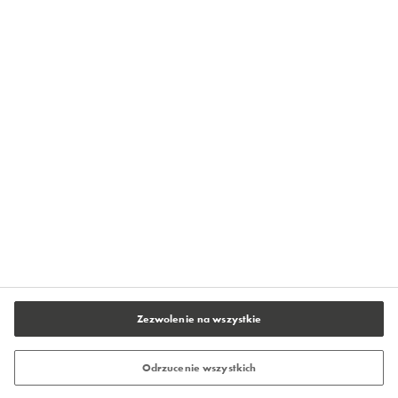
Strefa Wiedzy Flowcrete
Centrum Prasowe Flowcrete
O firmie Flowcrete
Kontakt
Polityka prywatności
Warunki użytkowania serwisu
Stopka redakcyjna
Ustawienia plików cookie
Zezwolenie na wszystkie
Odrzucenie wszystkich