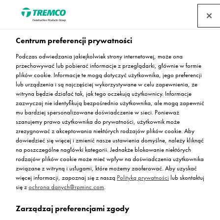
Centrum preferencji prywatności
Podczas odwiedzania jakiejkolwiek strony internetowej, może ona
Nowe kolory terazza
przechowywać lub pobierać informacje z przeglądarki, głównie w formie
plików cookie. Informacje te mogą dotyczyć użytkownika, jego preferencji
lub urządzenia i są najczęściej wykorzystywane w celu zapewnienia, że
żywicznego
witryna będzie działać tak, jak tego oczekują użytkownicy. Informacje
zazwyczaj nie identyfikują bezpośrednio użytkownika, ale mogą zapewnić
mu bardziej spersonalizowane doświadczenie w sieci. Ponieważ
szanujemy prawo użytkownika do prywatności, użytkownik może
zrezygnować z akceptowania niektórych rodzajów plików cookie. Aby
dowiedzieć się więcej i zmienić nasze ustawienia domyślne, należy kliknąć
Agnieszka Bąk / 20 stycznia 2023
na poszczególne nagłówki kategorii. Jednakże blokowanie niektórych
rodzajów plików cookie może mieć wpływ na doświadczenia użytkownika
związane z witryną i usługami, które możemy zaoferować. Aby uzyskać
więcej informacji, zapoznaj się z naszą
Polityką prywatności
lub skontaktuj
się z
ochrona danych@rpminc.com
.
Zarządzaj preferencjami zgody