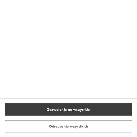
Centrum Prasowe Flowcrete
O firmie Flowcrete
Kontakt
Polityka prywatności
Warunki użytkowania serwisu
Stopka redakcyjna
Ustawienia plików cookie
Zezwolenie na wszystkie
Odrzucenie wszystkich