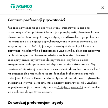
Centrum preferencji prywatności
Flowcrete Polska tworzy
Podczas odwiedzania jakiejkolwiek strony internetowej, może ona
przechowywać lub pobierać informacje z przeglądarki, głównie w formie
biuro-showroom z
plików cookie. Informacje te mogą dotyczyć użytkownika, jego preferencji
lub urządzenia i są najczęściej wykorzystywane w celu zapewnienia, że
witryna będzie działać tak, jak tego oczekują użytkownicy. Informacje
posadzkami żywicznymi
zazwyczaj nie identyfikują bezpośrednio użytkownika, ale mogą zapewnić
mu bardziej spersonalizowane doświadczenie w sieci. Ponieważ
szanujemy prawo użytkownika do prywatności, użytkownik może
zrezygnować z akceptowania niektórych rodzajów plików cookie. Aby
dowiedzieć się więcej i zmienić nasze ustawienia domyślne, należy kliknąć
na poszczególne nagłówki kategorii. Jednakże blokowanie niektórych
Agnieszka Bąk / 10 sierpnia 2017
rodzajów plików cookie może mieć wpływ na doświadczenia użytkownika
związane z witryną i usługami, które możemy zaoferować. Aby uzyskać
więcej informacji, zapoznaj się z naszą
Polityką prywatności
lub skontaktuj
się z
ochrona danych@rpminc.com
.
Zarządzaj preferencjami zgody