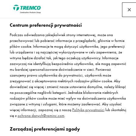
Centrum preferencji prywatności
Podczas odwiedzania jakiejkolwiek strony internetowej, może ona
Flowcrete Polska staje się
przechowywać lub pobierać informacje z przeglądarki, głównie w formie
plików cookie. Informacje te mogą dotyczyć użytkownika, jego preferencji
lub urządzenia i są najczęściej wykorzystywane w celu zapewnienia, że
CPG Polska
witryna będzie działać tak, jak tego oczekują użytkownicy. Informacje
zazwyczaj nie identyfikują bezpośrednio użytkownika, ale mogą zapewnić
mu bardziej spersonalizowane doświadczenie w sieci. Ponieważ
szanujemy prawo użytkownika do prywatności, użytkownik może
zrezygnować z akceptowania niektórych rodzajów plików cookie. Aby
dowiedzieć się więcej i zmienić nasze ustawienia domyślne, należy kliknąć
Agnieszka Bąk / 19 stycznia 2023
na poszczególne nagłówki kategorii. Jednakże blokowanie niektórych
rodzajów plików cookie może mieć wpływ na doświadczenia użytkownika
związane z witryną i usługami, które możemy zaoferować. Aby uzyskać
więcej informacji, zapoznaj się z naszą
Polityką prywatności
lub skontaktuj
się z
ochrona danych@rpminc.com
.
Zarządzaj preferencjami zgody