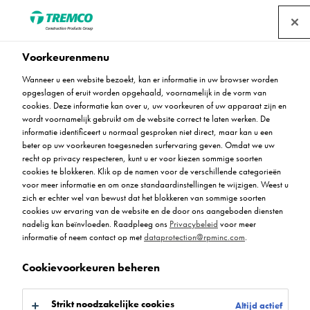
Voorkeurenmenu
Wanneer u een website bezoekt, kan er informatie in uw browser worden
Flowfast 101 Standard
opgeslagen of eruit worden opgehaald, voornamelijk in de vorm van
cookies. Deze informatie kan over u, uw voorkeuren of uw apparaat zijn en
Primer
wordt voornamelijk gebruikt om de website correct te laten werken. De
informatie identificeert u normaal gesproken niet direct, maar kan u een
beter op uw voorkeuren toegesneden surfervaring geven. Omdat we uw
recht op privacy respecteren, kunt u er voor kiezen sommige soorten
cookies te blokkeren. Klik op de namen voor de verschillende categorieën
MA101 - Flowfast 101 Standard Primer
voor meer informatie en om onze standaardinstellingen te wijzigen. Weest u
zich er echter wel van bewust dat het blokkeren van sommige soorten
cookies uw ervaring van de website en de door ons aangeboden diensten
nadelig kan beïnvloeden. Raadpleeg ons
Privacybeleid
voor meer
informatie of neem contact op met
dataprotection@rpminc.com
.
Cookievoorkeuren beheren
Over
Voordelen van het product
Downloads
Ga naar:
Strikt noodzakelijke cookies
Altijd actief