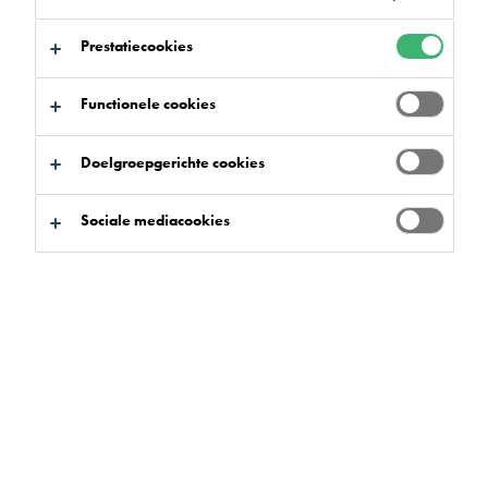
Prestatiecookies
Functionele cookies
Productzoeker
Doelgroepgerichte cookies
Sociale mediacookies
Voordelen
Selecteren
0
Productgroepen
Selecteren
0
Toepassingsgebieden