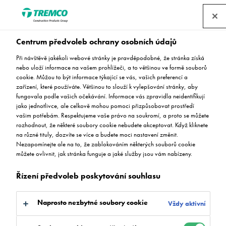
Centrum předvoleb ochrany osobních údajů
Při návštěvě jakékoli webové stránky je pravděpodobné, že stránka získá
nebo uloží informace na vašem prohlížeči, a to většinou ve formě souborů
cookie. Můžou to být informace týkající se vás, vašich preferencí a
zařízení, které používáte. Většinou to slouží k vylepšování stránky, aby
Flowfresh MF Quick
fungovala podle vašich očekávání. Informace vás zpravidla neidentifikují
jako jednotlivce, ale celkově mohou pomoci přizpůsobovat prostředí
vašim potřebám. Respektujeme vaše právo na soukromí, a proto se můžete
rozhodnout, že některé soubory cookie nebudete akceptovat. Když kliknete
na různé tituly, dozvíte se více a budete moci nastavení změnit.
Nezapomínejte ale na to, že zablokováním některých souborů cookie
můžete ovlivnit, jak stránka funguje a jaké služby jsou vám nabízeny.
Řízení předvoleb poskytování souhlasu
Naprosto nezbytné soubory cookie
Vždy aktivní
Popis produktu
Dostupné barvy
Klíčové vlastnosti
Přejít