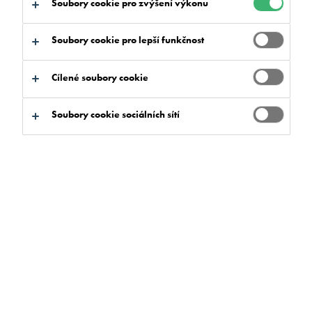
Soubory cookie pro zvýšení výkonu
na:
Certifikace
Dokumenty ke stažení
Soubory cookie pro lepší funkčnost
Cílené soubory cookie
Jaký produkt hledáte?
Soubory cookie sociálních sítí
Vymazat filtry
Najít