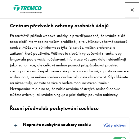
Centrum předvoleb ochrany osobních údajů
Produkty
Při návštěvě jakékoli webové stránky je pravděpodobné, že stránka získá
nebo uloží informace na vašem prohlížeči, a to většinou ve formě souborů
cookie. Můžou to být informace týkající se vás, vašich preferencí a
zařízení, které používáte. Většinou to slouží k vylepšování stránky, aby
fungovala podle vašich očekávání. Informace vás zpravidla neidentifikují
Flowcrete je přední značka bezešvých pryskyřičných
jako jednotlivce, ale celkově mohou pomoci přizpůsobovat prostředí
podlahových krytin, která nabízí prvotřídní řešení na bázi
vašim potřebám. Respektujeme vaše právo na soukromí, a proto se můžete
epoxidových, polyuretanových, metakrylátových a
rozhodnout, že některé soubory cookie nebudete akceptovat. Když kliknete
vinylesterových pryskyřic pro všechna průmyslová odvětví
na různé tituly, dozvíte se více a budete moci nastavení změnit.
Nezapomínejte ale na to, že zablokováním některých souborů cookie
a sektory ekonomiky.
můžete ovlivnit, jak stránka funguje a jaké služby jsou vám nabízeny.
Řízení předvoleb poskytování souhlasu
Naprosto nezbytné soubory cookie
Vždy aktivní