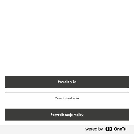
Podmínky používání
Všeobecné obchodní podmínky
Ochrana údajů
Zásady používání souborů Cookies
Nastavení souborů cookie
Povolit vše
Zamítnout vše
Potvrdit moje volby
© Tremco CPG 2026