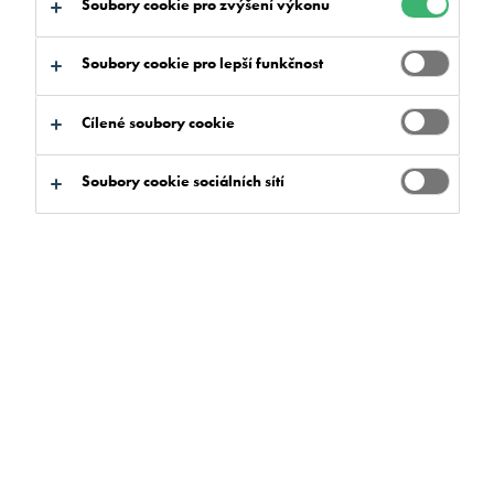
Soubory cookie pro zvýšení výkonu
Soubory cookie pro lepší funkčnost
Cílené soubory cookie
Soubory cookie sociálních sítí
Vyhledávač produktů
Projděte si celé produktové portfolio
FLOWCRETE pomocí Vyhledávače produktů.
Jednoduše zadejte název hledaného produktu