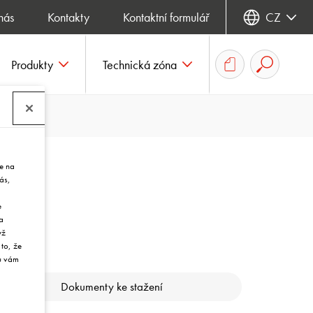
nás
Kontakty
Kontaktní formulář
CZ
Produkty
Technická zóna
e na
ás,
e
a
yž
 to, že
ou vám
Dokumenty ke stažení