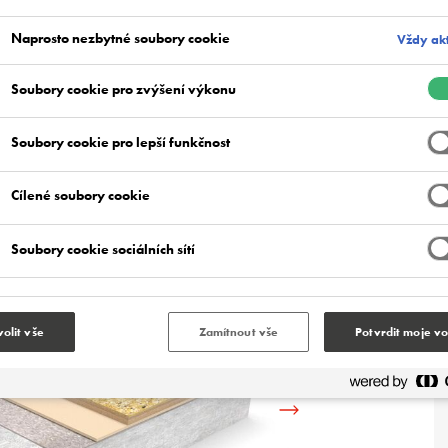
Naprosto nezbytné soubory cookie
Vždy akt
Soubory cookie pro zvýšení výkonu
Soubory cookie pro lepší funkčnost
barevných křemičitých granulí obalených v čirém
Cílené soubory cookie
Soubory cookie sociálních sítí
olit vše
Zamítnout vše
Potvrdit moje v