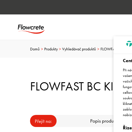
Domů
Produkty
Vyhledávač produktů
FLOWFAST BC KITC
Cen
Při n
vašem 
vašich
FLOWFAST BC KITCH
fungov
celko
soukr
klikne
zablok
nabíz
Popis produktu
Přejít na:
Říze