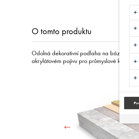
O tomto produktu
Odolná dekorativní podlaha na bázi MMA z 
akrylátovém pojivu pro průmyslové kuchyně.
Pov