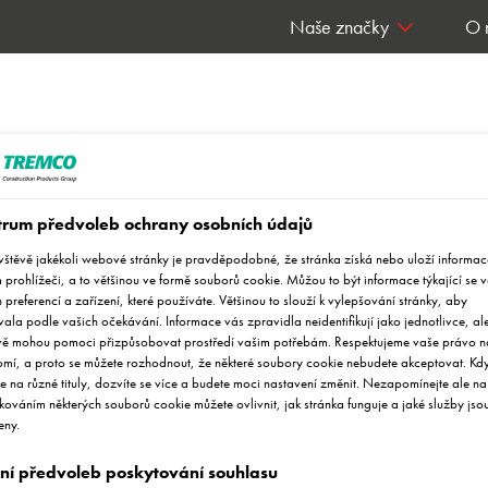
Naše značky
O 
HEN (6 - 8 mm)
trum předvoleb ochrany osobních údajů
ávštěvě jakékoli webové stránky je pravděpodobné, že stránka získá nebo uloží informac
prohlížeči, a to většinou ve formě souborů cookie. Můžou to být informace týkající se v
 preferencí a zařízení, které používáte. Většinou to slouží k vylepšování stránky, aby
EN (6 - 8 mm)
ala podle vašich očekávání. Informace vás zpravidla neidentifikují jako jednotlivce, al
vě mohou pomoci přizpůsobovat prostředí vašim potřebám. Respektujeme vaše právo n
omí, a proto se můžete rozhodnout, že některé soubory cookie nebudete akceptovat. Kd
te na různé tituly, dozvíte se více a budete moci nastavení změnit. Nezapomínejte ale na
ováním některých souborů cookie můžete ovlivnit, jak stránka funguje a jaké služby js
eny.
Klíčové vlastnosti
Certifikace
ní předvoleb poskytování souhlasu