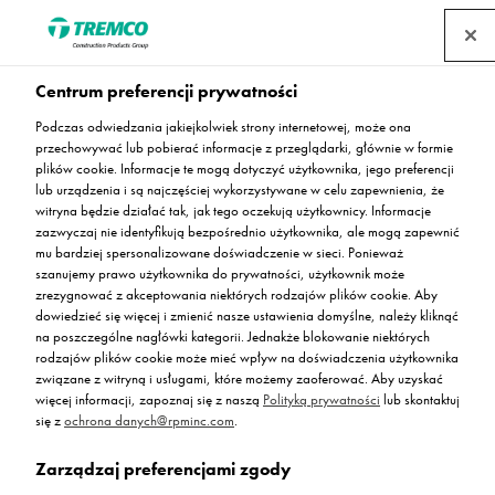
Centrum preferencji prywatności
Posadzki żywiczne w
Podczas odwiedzania jakiejkolwiek strony internetowej, może ona
przechowywać lub pobierać informacje z przeglądarki, głównie w formie
hotelach – trendy w
plików cookie. Informacje te mogą dotyczyć użytkownika, jego preferencji
lub urządzenia i są najczęściej wykorzystywane w celu zapewnienia, że
witryna będzie działać tak, jak tego oczekują użytkownicy. Informacje
projektowaniu
zazwyczaj nie identyfikują bezpośrednio użytkownika, ale mogą zapewnić
mu bardziej spersonalizowane doświadczenie w sieci. Ponieważ
szanujemy prawo użytkownika do prywatności, użytkownik może
zrezygnować z akceptowania niektórych rodzajów plików cookie. Aby
dowiedzieć się więcej i zmienić nasze ustawienia domyślne, należy kliknąć
na poszczególne nagłówki kategorii. Jednakże blokowanie niektórych
Agnieszka Bąk / 06 sierpnia 2024
rodzajów plików cookie może mieć wpływ na doświadczenia użytkownika
związane z witryną i usługami, które możemy zaoferować. Aby uzyskać
więcej informacji, zapoznaj się z naszą
Polityką prywatności
lub skontaktuj
się z
ochrona danych@rpminc.com
.
Zarządzaj preferencjami zgody