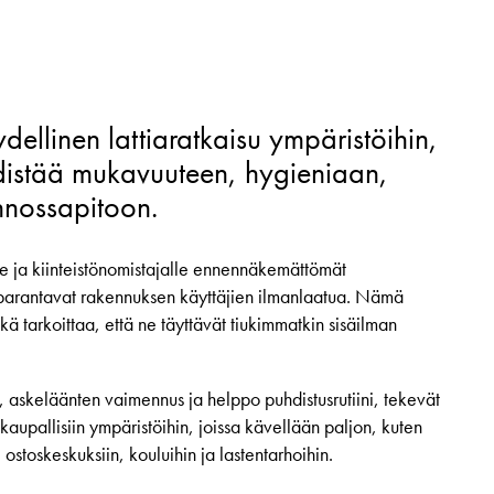
dellinen lattiaratkaisu ympäristöihin,
distää mukavuuteen, hygieniaan,
nnossapitoon.
lle ja kiinteistönomistajalle ennennäkemättömät
 parantavat rakennuksen käyttäjien ilmanlaatua. Nämä
ikä tarkoittaa, että ne täyttävät tiukimmatkin sisäilman
s, askeläänten vaimennus ja helppo puhdistusrutiini, tekevät
a kaupallisiin ympäristöihin, joissa kävellään paljon, kuten
, ostoskeskuksiin, kouluihin ja lastentarhoihin.