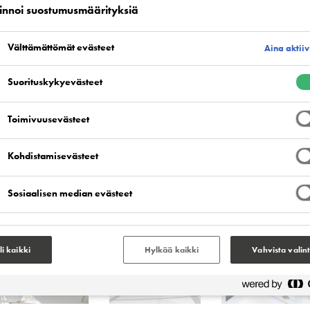
innoi suostumusmäärityksiä
Välttämättömät evästeet
Aina aktiiv
Suorituskykyevästeet
Toimivuusevästeet
Kohdistamisevästeet
Sosiaalisen median evästeet
li kaikki
Hylkää kaikki
Vahvista valin