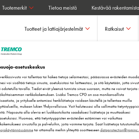
Tuotemerkit
Tietoa meistä
Kestävää rakentamist
Tuotteet ja lattiajärjestelmät
Ratkaisut
osuoja-asetuskeskus
erkkosivusto voi tallentaa tai hakea tietoja selaimestasi, pääasiassa evästeiden muodo
esi voi sisältää tietoja sinusta, asetuksistasi tai laitteestasi, ja sitä käytetään, jotta sivus
vä,
i odotetulla tavalla. Tiedot eivät yleensä tunnista sinua suoraan, mutta ne voivat tarjota 
lökohtaisemman verkkokokemuksen. Lisäksi Tremco CPG on osa monikansallista
elppo puhdistaa
saatiota, ja yritykselle antamiasi henkilötietoja voidaan käsitellä ja tallentaa muilla
yttöalueilla, mukaan lukien Yhdysvalloissa. Voit halutessasi olla sallimatta tietyntyyppisi
itä. Napsauta alla olevia eri luokkaotsikoita saadaksesi lisätietoja ja muuttaaksesi
asetuksiasi. Huomaa, että tietyntyyppisten evästeiden estäminen voi vaikuttaa
kokemukseesi sivustolla ja palveluihin, joita voimme tarjota. Saat lisätietoja tutustumalla
suojakäytännössämme
tai ottamalla meihin yhteyttä osoitteeseen
dataprotection@rpminc