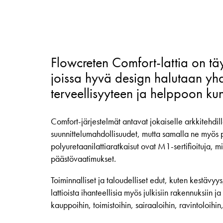
Flowcreten Comfort-lattia on täy
joissa hyvä design halutaan yh
terveellisyyteen ja helppoon ku
Comfort-järjestelmät antavat jokaiselle arkkitehdi
suunnittelumahdollisuudet, mutta samalla ne myös
polyuretaanilattiaratkaisut ovat M1-sertifioituja, m
päästövaatimukset.
Toiminnalliset ja taloudelliset edut, kuten kestävyy
lattioista ihanteellisia myös julkisiin rakennuksiin j
kauppoihin, toimistoihin, sairaaloihin, ravintoloihin