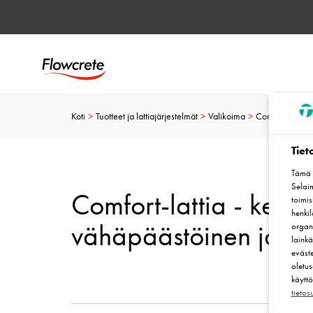
Koti
Tuotteet ja lattiajärjestelmät
Valikoima
Comfort-lattiat
Tiet
Tämä v
Selaim
Comfort-lattia - kestä
toimis
henki
vähäpäästöinen ja h
organi
lainkä
eväste
oletus
käyttö
tieto