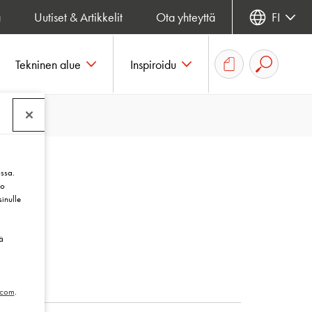
a
Uutiset & Artikkelit
Ota yhteyttä
FI
Tekninen alue
Inspiroidu
ssa.
to
sinulle
ä
.com
.