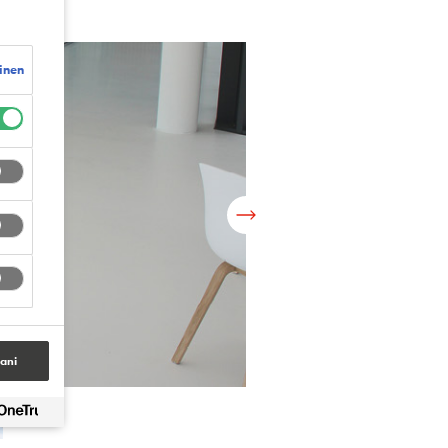
inen
tani