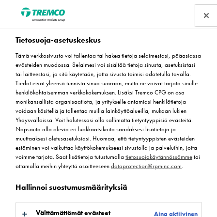
Tietosuoja-asetuskeskus
Tämä verkkosivusto voi tallentaa tai hakea tietoja selaimestasi, pääasiassa
evästeiden muodossa. Selaimesi voi sisältää tietoja sinusta, asetuksistasi
Peran SL20 (Järjestelmä)
tai laitteestasi, ja sitä käytetään, jotta sivusto toimisi odotetulla tavalla.
Tiedot eivät yleensä tunnista sinua suoraan, mutta ne voivat tarjota sinulle
henkilökohtaisemman verkkokokemuksen. Lisäksi Tremco CPG on osa
monikansallista organisaatiota, ja yritykselle antamiasi henkilötietoja
voidaan käsitellä ja tallentaa muilla lainkäyttöalueilla, mukaan lukien
Peran SL20
Yhdysvalloissa. Voit halutessasi olla sallimatta tietyntyyppisiä evästeitä.
Napsauta alla olevia eri luokkaotsikoita saadaksesi lisätietoja ja
muuttaaksesi oletusasetuksiasi. Huomaa, että tietyntyyppisten evästeiden
estäminen voi vaikuttaa käyttökokemukseesi sivustolla ja palveluihin, joita
voimme tarjota. Saat lisätietoja tutustumalla
tietosuojakäytännössämme
tai
ottamalla meihin yhteyttä osoitteeseen
dataprotection@rpminc.com
.
Hallinnoi suostumusmäärityksiä
Lisätietoa
Saatavilla olevat värit
Siirry
Välttämättömät evästeet
Aina aktiivinen