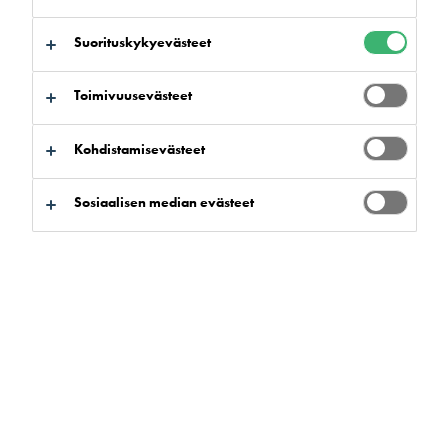
kohtaan:
Tuotteen edut
Sertifioinnit
Lataukset
Suorituskykyevästeet
Toimivuusevästeet
Kohdistamisevästeet
Tuotehaku
Sosiaalisen median evästeet
Tyhjennä suodattimet
Etsi