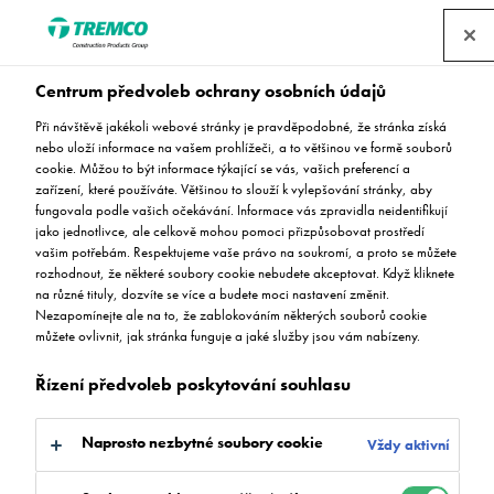
Centrum předvoleb ochrany osobních údajů
Při návštěvě jakékoli webové stránky je pravděpodobné, že stránka získá
nebo uloží informace na vašem prohlížeči, a to většinou ve formě souborů
cookie. Můžou to být informace týkající se vás, vašich preferencí a
zařízení, které používáte. Většinou to slouží k vylepšování stránky, aby
DECKSHIELD ED (2 mm)
fungovala podle vašich očekávání. Informace vás zpravidla neidentifikují
jako jednotlivce, ale celkově mohou pomoci přizpůsobovat prostředí
vašim potřebám. Respektujeme vaše právo na soukromí, a proto se můžete
rozhodnout, že některé soubory cookie nebudete akceptovat. Když kliknete
na různé tituly, dozvíte se více a budete moci nastavení změnit.
Nezapomínejte ale na to, že zablokováním některých souborů cookie
můžete ovlivnit, jak stránka funguje a jaké služby jsou vám nabízeny.
Řízení předvoleb poskytování souhlasu
Naprosto nezbytné soubory cookie
Vždy aktivní
Popis produktu
Dostupné barvy
Přejít