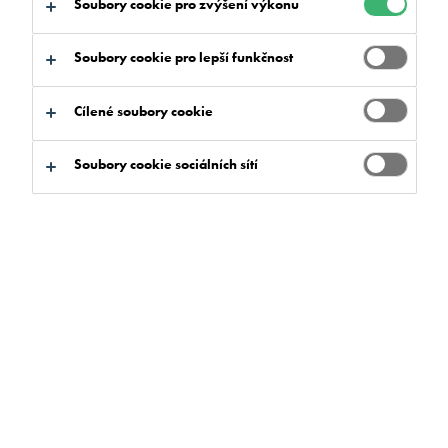
Soubory cookie pro zvýšení výkonu
na:
Klíčové vlastnosti
Dokumenty ke stažení
Soubory cookie pro lepší funkčnost
Cílené soubory cookie
Jaký produkt hledáte?
Soubory cookie sociálních sítí
Vymazat filtry
Najít