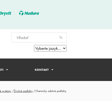
TI
KONTAKT
é systémy
/
Živičné podlahy
/
Chemicky odolné podlahy