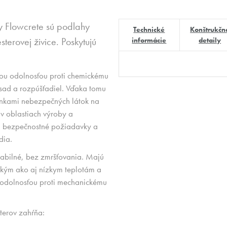
y Flowcrete sú podlahy
Technické
Konštrukčn
terovej živice. Poskytujú
informácie
detaily
ou odolnosťou proti chemickému
ásad a rozpúšťadiel. Vďaka tomu
inkami nebezpečných látok na
 v oblastiach výroby a
jú bezpečnostné požiadavky a
dia.
abilné, bez zmršťovania. Majú
okým ako aj nízkym teplotám a
 odolnosťou proti mechanickému
terov zahŕňa: