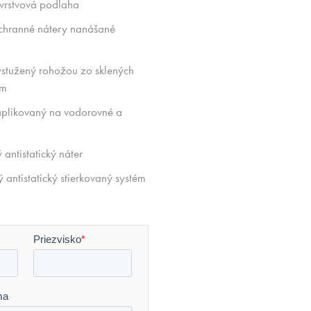
vrstvová podlaha
chranné nátery nanášané
stužený rohožou zo sklených
om
aplikovaný na vodorovné a
ntistatický náter
ntistatický stierkovaný systém