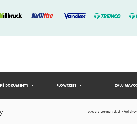
CKÉ DOKUMENTY
FLOWCRETE
ZAUJÍMAVOS
y
Flowcrete Europe
/
sk-sk
/
Podlahov