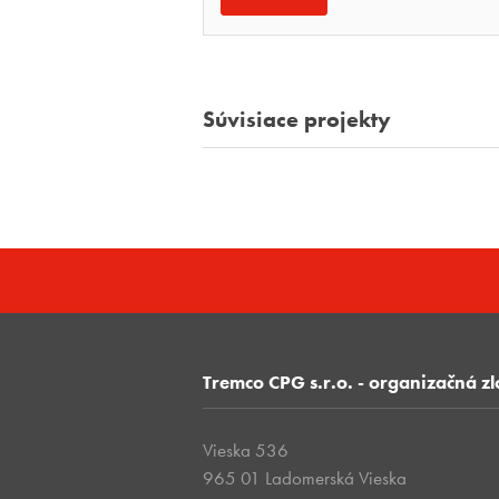
Súvisiace projekty
Tremco CPG s.r.o. - organizačná z
Vieska 536
965 01 Ladomerská Vieska