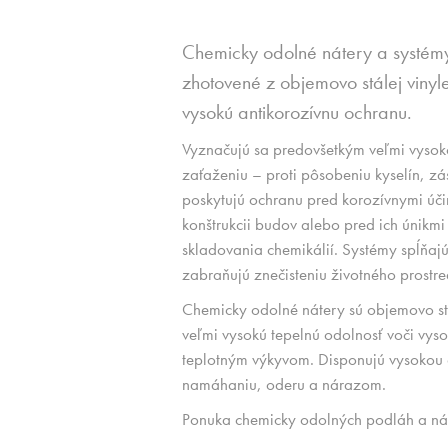
Chemicky odolné nátery a systém
zhotovené z objemovo stálej vinyles
vysokú antikorozívnu ochranu.
Vyznačujú sa predovšetkým veľmi vysok
zaťaženiu – proti pôsobeniu kyselín, z
poskytujú ochranu pred korozívnymi úč
konštrukcii budov alebo pred ich únikmi
skladovania chemikálií. Systémy spĺňa
zabraňujú znečisteniu životného prostre
Chemicky odolné nátery sú objemovo st
veľmi vysokú tepelnú odolnosť voči vys
teplotným výkyvom. Disponujú vysokou
namáhaniu, oderu a nárazom.
Ponuka chemicky odolných podláh a ná