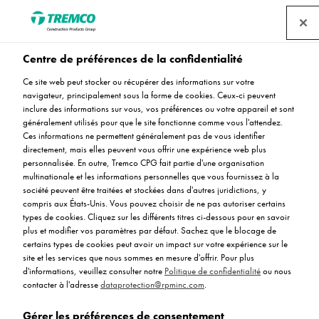
Centre de préférences de la confidentialité
Ce site web peut stocker ou récupérer des informations sur votre
Flowfresh ESD SL [2-
navigateur, principalement sous la forme de cookies. Ceux-ci peuvent
inclure des informations sur vous, vos préférences ou votre appareil et sont
3mm]
généralement utilisés pour que le site fonctionne comme vous l'attendez.
Ces informations ne permettent généralement pas de vous identifier
directement, mais elles peuvent vous offrir une expérience web plus
personnalisée. En outre, Tremco CPG fait partie d'une organisation
multinationale et les informations personnelles que vous fournissez à la
Flowfresh ESD SL
société peuvent être traitées et stockées dans d'autres juridictions, y
compris aux États-Unis. Vous pouvez choisir de ne pas autoriser certains
types de cookies. Cliquez sur les différents titres ci-dessous pour en savoir
plus et modifier vos paramètres par défaut. Sachez que le blocage de
certains types de cookies peut avoir un impact sur votre expérience sur le
site et les services que nous sommes en mesure d'offrir. Pour plus
d'informations, veuillez consulter notre
Politique de confidentialité
ou nous
contacter à l'adresse
dataprotection@rpminc.com
.
À propos
Avantages du produit
Certifications
Aller
Gérer les préférences de consentement