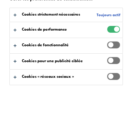
à:
Téléchargement
Cookies strictement nécessaires
Toujours actif
Cookies de performance
Cookies de fonctionnalité
Trouver un produit
Cookies pour une publicité ciblée
Critères performanciels
Cookies « réseaux sociaux »
Sélectionner
0
Gammes de produits
Sélectionner
0