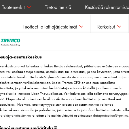
Tuotemerkit
Tietoa meistä
Kestävää rakentamist
Tuotteet ja lattiajärjestelmät
Ratkaisut
osuoja-asetuskeskus
erkkosivusto voi tallentaa tai hakea tietoja selaimestasi, pääasiassa evästeiden muodo
esi voi sisältää tietoja sinusta, asetuksistasi tai laitteestasi, ja sitä käytetään, jotta sivus
i odotetulla tavalla. Tiedot eivät yleensä tunnista sinua suoraan, mutta ne voivat tarjota 
dotteet,
lökohtaisemman verkkokokemuksen. Lisäksi Tremco CPG on osa monikansallista
saatiota, ja yritykselle antamiasi henkilötietoja voidaan käsitellä ja tallentaa muilla
stöselosteet
yttöalueilla, mukaan lukien Yhdysvalloissa. Voit halutessasi olla sallimatta tietyntyyppisi
itä. Napsauta alla olevia eri luokkaotsikoita saadaksesi lisätietoja ja muuttaaksesi
asetuksiasi. Huomaa, että tietyntyyppisten evästeiden estäminen voi vaikuttaa
kokemukseesi sivustolla ja palveluihin, joita voimme tarjota. Saat lisätietoja tutustumalla
suojakäytännössämme
tai ottamalla meihin yhteyttä osoitteeseen
dataprotection@rpminc
innoi suostumusmäärityksiä