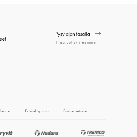
Pysy ajan tasalla
eet
Tilaa uutiskirjeemme
ikeudet
Evästekäytäntö
Evästeasetukset