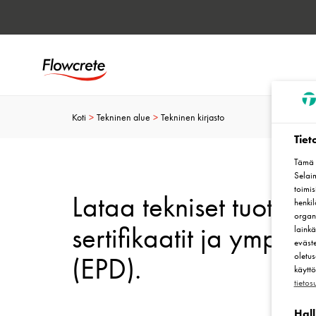
Koti
Tekninen alue
Tekninen kirjasto
Tiet
Tämä v
Selaim
toimis
Lataa tekniset tuotetie
henki
organi
sertifikaatit ja ympäri
lainkä
eväste
oletus
(EPD).
käyttö
tieto
Hall