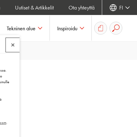
a
Uutiset & Artikkelit
Ota yhteyttä
FI
Tekninen alue
Inspiroidu
ssa.
to
sinulle
ä
.com
.