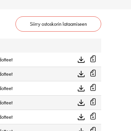
Siirry ostoskorin lataamiseen
dotteet
dotteet
dotteet
dotteet
dotteet