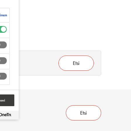
inen
Etsi
tani
Etsi