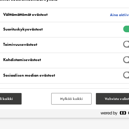
vitsemasi tekniset dokumentit,
äisen asiakirjan tai tallentaa
Välttämättömät evästeet
Aina aktiiv
asiakirjoja samanaikaisesti.
Suorituskykyevästeet
Toimivuusevästeet
Kohdistamisevästeet
Sosiaalisen median evästeet
li kaikki
Hylkää kaikki
Vahvista valin