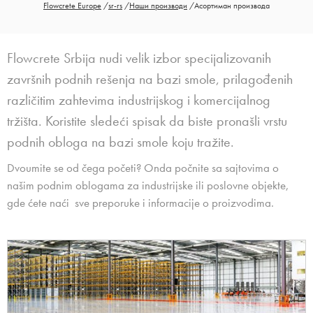
Flowcrete Europe
/
sr-rs
/
Наши производи
/
Асортиман производа
Flowcrete Srbija nudi velik izbor specijalizovanih
završnih podnih rešenja na bazi smole, prilagođenih
različitim zahtevima industrijskog i komercijalnog
tržišta. Koristite sledeći spisak da biste pronašli vrstu
podnih obloga na bazi smole koju tražite.
Dvoumite se od čega početi? Onda počnite sa sajtovima o
našim podnim oblogama za industrijske ili poslovne objekte,
gde ćete naći sve preporuke i informacije o proizvodima.