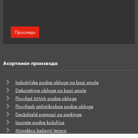
Flowfresh antimikrobne podne obloge
Асортиман производа
Flowcrete Srbija nudi jedinstvenu tehnologiju
poliuretanskih podova namenjenih za sektor
Industrijske podne obloge na bazi smole
prehrambene i farmaceutske industrije, čiji je cilj da
Dekorativne obloge na bazi smole
klijentima obezbedi uspešnu strategiju kontrole
Flowfast MMA podne obloge
kontaminacije podova zahvaljujući sposobnosti
Flowfresh antimikrobne podne obloge
uništavanja 99,9% svih bakterija sa podnih površina.
Deckshield premazi za parkinge
Isocrete podne košuljice
Сазнајте више...
Mondéco bešavni teraco