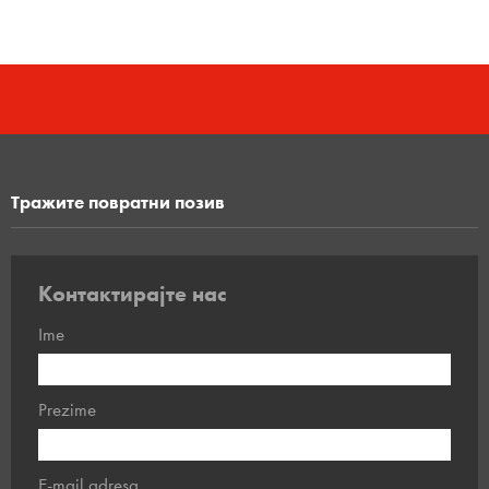
tržne centre, aerodrome, stadione, škole, bolnice i
kancelarije.
Сазнајте више...
Тражите повратни позив
Контактирајте нас
Ime
Prezime
E-mail adresa