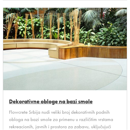
Dekorativne obloge na bazi smole
Flowcrete Srbija nudi veliki broj dekorativnih podnih
obloga na bazi smole za primenu u različitim vrstama
rekreacionih, javnih i prostora za zabavu, uključujući