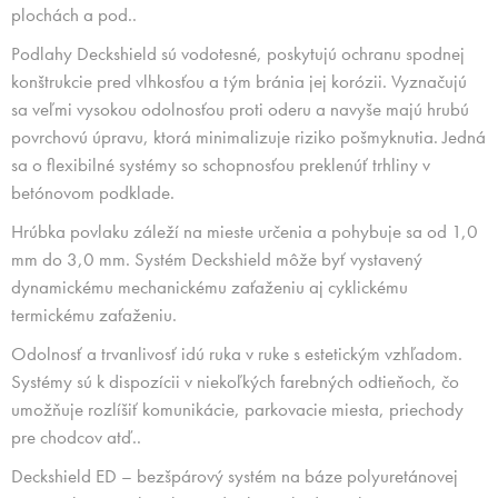
plochách a pod..
Podlahy Deckshield sú vodotesné, poskytujú ochranu spodnej
konštrukcie pred vlhkosťou a tým bránia jej korózii. Vyznačujú
sa veľmi vysokou odolnosťou proti oderu a navyše majú hrubú
povrchovú úpravu, ktorá minimalizuje riziko pošmyknutia. Jedná
sa o flexibilné systémy so schopnosťou preklenúť trhliny v
betónovom podklade.
Hrúbka povlaku záleží na mieste určenia a pohybuje sa od 1,0
mm do 3,0 mm. Systém Deckshield môže byť vystavený
dynamickému mechanickému zaťaženiu aj cyklickému
termickému zaťaženiu.
Odolnosť a trvanlivosť idú ruka v ruke s estetickým vzhľadom.
Systémy sú k dispozícii v niekoľkých farebných odtieňoch, čo
umožňuje rozlíšiť komunikácie, parkovacie miesta, priechody
pre chodcov atď..
Deckshield ED – bezšpárový systém na báze polyuretánovej