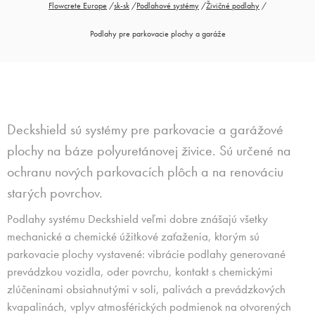
Flowcrete Europe
/
sk-sk
/
Podlahové systémy
/
Živičné podlahy
/
Podlahy pre parkovacie plochy a garáže
Deckshield sú systémy pre parkovacie a garážové
plochy na báze polyuretánovej živice. Sú určené na
ochranu nových parkovacích plôch a na renováciu
starých povrchov.
Podlahy systému Deckshield veľmi dobre znášajú všetky
mechanické a chemické úžitkové zaťaženia, ktorým sú
parkovacie plochy vystavené: vibrácie podlahy generované
prevádzkou vozidla, oder povrchu, kontakt s chemickými
zlúčeninami obsiahnutými v soli, palivách a prevádzkových
kvapalinách, vplyv atmosférických podmienok na otvorených