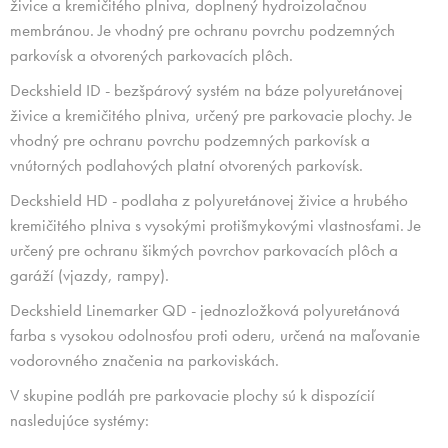
živice a kremičitého plniva, doplnený hydroizolačnou
membránou. Je vhodný pre ochranu povrchu podzemných
parkovísk a otvorených parkovacích plôch.
Deckshield ID - bezšpárový systém na báze polyuretánovej
živice a kremičitého plniva, určený pre parkovacie plochy. Je
vhodný pre ochranu povrchu podzemných parkovísk a
vnútorných podlahových platní otvorených parkovísk.
Deckshield HD - podlaha z polyuretánovej živice a hrubého
kremičitého plniva s vysokými protišmykovými vlastnosťami. Je
určený pre ochranu šikmých povrchov parkovacích plôch a
garáží (vjazdy, rampy).
Deckshield Linemarker QD - jednozložková polyuretánová
farba s vysokou odolnosťou proti oderu, určená na maľovanie
vodorovného značenia na parkoviskách.
V skupine podláh pre parkovacie plochy sú k dispozícií
nasledujúce systémy: