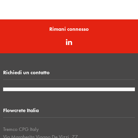
Rimani connesso
Richiedi un contatto
Flowcrete Italia
Tremco CPG Italy
Via Margherita Vigano De Vizzi, 77