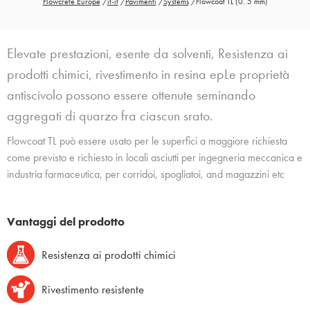
Flowcrete Europe
/
it-it
/
Pavimenti
/
Systems
/
Flowcoat TL (0. 5 mm)
Elevate prestazioni, esente da solventi, Resistenza ai
prodotti chimici, rivestimento in resina epLe proprietà
antiscivolo possono essere ottenute seminando
aggregati di quarzo fra ciascun srato.
Flowcoat TL può essere usato per le superfici a maggiore richiesta
come previsto e richiesto in locali asciutti per ingegneria meccanica e
industria farmaceutica, per corridoi, spogliatoi, and magazzini etc
Vantaggi del prodotto
Resistenza ai prodotti chimici
Rivestimento resistente