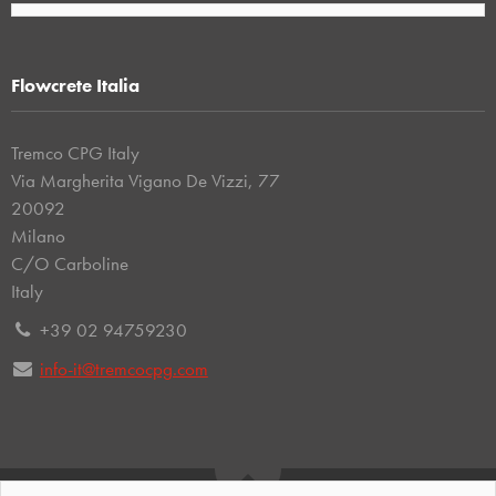
Flowcrete Italia
Tremco CPG Italy
Via Margherita Vigano De Vizzi, 77
20092
Milano
C/O Carboline
Italy
+39 02 94759230
info-it@tremcocpg.com