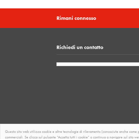
Rimani connesso
Richiedi un contatto
Questo sito web utilizza cookie e altre tecnologie di rilevamento (conosciute anche come pix
commerciali. Se clicca sul pulsante “Accetta tutti i cookie” o continua a navigare sul sito 