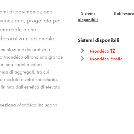
temi di pavimentazione
Sistemi
Dati tecnic
a veneziana, progettata per i
disponibili
ommerciale e che
decorativa e sostenibile.
Sistemi disponibili
vimentazione decorativa, i
Mondéco TZ
mma Mondéco offrono una grande
Mondéco Exotic
 in una cartella colori
mma di aggregati, tra cui
 riciclato e vetro specchiato,
initura dall'estetica di elevato
veneziana Mondéco includono: