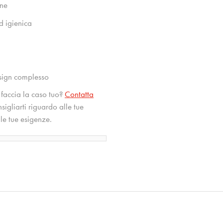
one
d igienica
esign complesso
faccia la caso tuo?
Contatta
igliarti riguardo alle tue
lle tue esigenze.