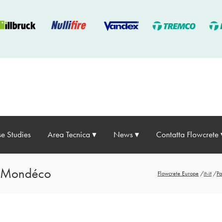
e Studies
Area Tecnica
News
Contatta Flowcrete
a Mondéco
Flowcrete Europe
/
it-it
/
Pa