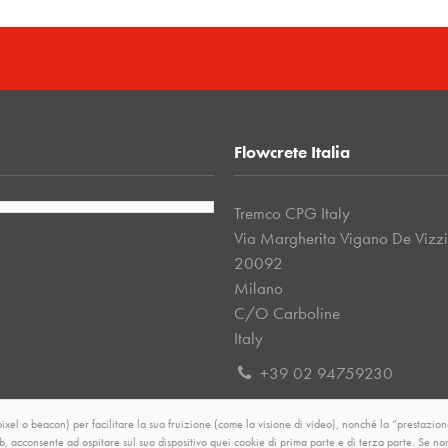
Flowcrete Italia
Tremco CPG Italy
Via Margherita Vigano De Vizz
20092
Milano
C/O Carboline
Italy
+39 02 94759230
info-it@tremcocpg.com
el o beacon) per facilitare la sua fruizione (come la visione di video), nonché la “prestazione
web, acconsente ad ospitare sul suo dispositivo quei cookie di prima parte e di terza parte. Se 