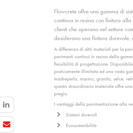
Flowcrete offre una gamma di sis
continua in resina con finitura all
clienti che operano nel settore c
desiderano una finitura durevole, 
A differenza di altri materiali per la pa
pavimenti continui in resina della ga
flessibilità di progettazione. Disponibile
praticamente illimitata ed una vasta ga
madreperla, marmo, granito, selce, vetro
questo straordinario materiale offre una f
pregio.
I vantaggi della pavimentazione alla 
Sistemi durevoli
Ecosostenibilità