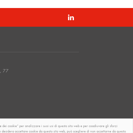
i, 77
 dei cookie” per analizzare i suoi usi di questo sito web e per coadiuvare gli sforzi
non desidera accettare cookie da questo sito web, può scegliere di non accettarne da questo