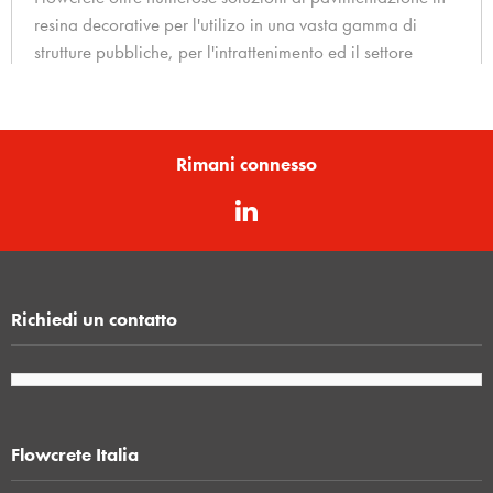
resina decorative per l'utilizo in una vasta gamma di
strutture pubbliche, per l'intrattenimento ed il settore
retail, fra cui centri commerciali, aeroporti, stadi, scuole,
ospedali ed uffici.
Rimani connesso
Scopri di più…
Richiedi un contatto
Flowcrete Italia