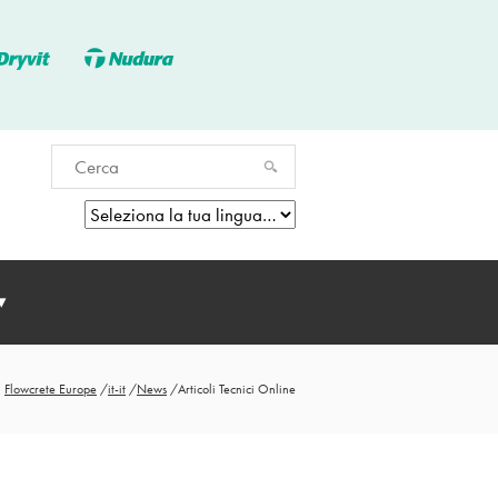
Flowcrete Europe
/
it-it
/
News
/
Articoli Tecnici Online