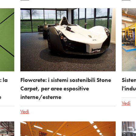
: la
Flowcrete: i sistemi sostenibili Stone
Siste
Carpet, per aree espositive
l'ind
e
interne/esterne
Vedi
Vedi