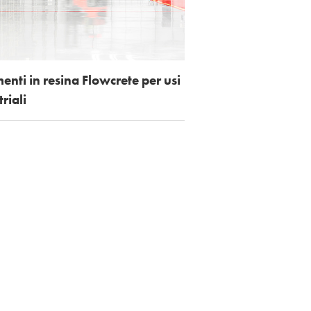
enti in resina Flowcrete per usi
riali