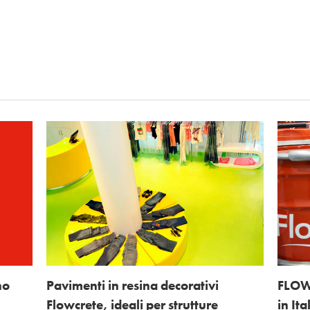
no
Pavimenti in resina decorativi
FLOWC
Flowcrete, ideali per strutture
in Ita