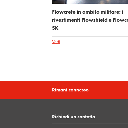
Flowcrete in ambito militare: i
rivestimenti Flowshield e Flowc
SK
Vedi
Rimani connesso
Richiedi un contatto