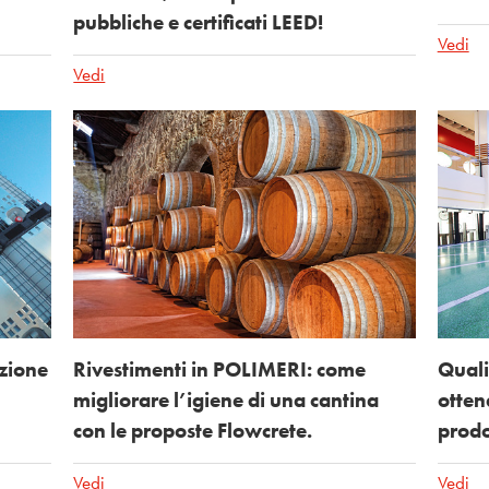
pubbliche e certificati LEED!
Vedi
Vedi
zione
Rivestimenti in POLIMERI: come
Quali
migliorare l’igiene di una cantina
otten
con le proposte Flowcrete.
prod
Vedi
Vedi