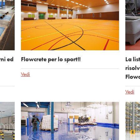
rni ed
Flowcrete per lo sport!!
La li
risol
Vedi
Flowc
Vedi