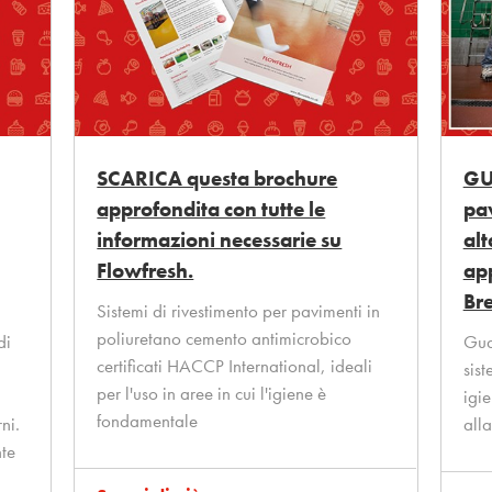
SCARICA questa brochure
GU
approfondita con tutte le
pa
informazioni necessarie su
alt
Flowfresh.
app
Br
Sistemi di rivestimento per pavimenti in
poliuretano cemento antimicrobico
di
Gua
certificati HACCP International, ideali
sis
per l'uso in aree in cui l'igiene è
d
igi
fondamentale
ni.
all
nte