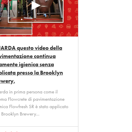
ARDA questo video della
vimentazione continua
amente igienica senza
licata presso la Brooklyn
ewery.
rda in prima persona come il
tema Flowcrete di pavimentazione
enica Flowfresh SR è stato applicato
a Brooklyn Brewery...