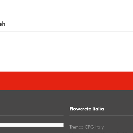
sh
Flowcrete Italia
Tremco CPG Italy