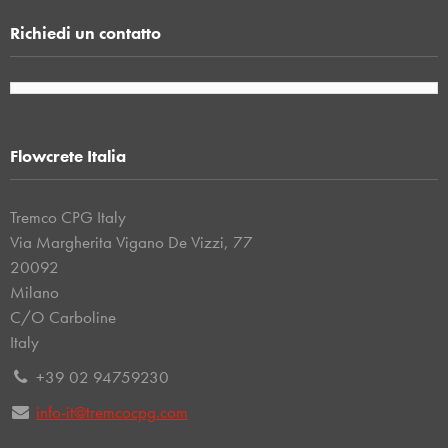
Richiedi un contatto
Flowcrete Italia
Tremco CPG Italy
Via Margherita Vigano De Vizzi, 77
20092
Milano
C/O Carboline
Italy
+39 02 94759230
info-it@tremcocpg.com